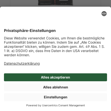
Art-Nr. 52428
TK Geflügel Jus
1,0 kg/l Inhalt
1 / Beutel
Niederlande
Mehr Info nach Anmeldung
SHOP