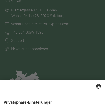
KONTAKT
Riemergasse 14, 1010 Wien
Wasserfeldstr.23, 5020 Salzburg
verkauf-oesterreich@r-express.com
+43 664 8899 1590
Support
Newsletter abonnieren