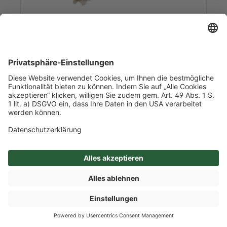
Art-Nr. 15950
BlinQ Blossom
0,113 kg/l Inhalt
2 Schalen / Karton
Niederlande
Mehr Info nach Anmeldung
SHOP