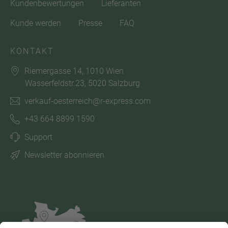
Kundenbewertungen
Lieferanten
Kunde werden
Presse
FAQ
KONTAKT
Riemergasse 14, 1010 Wien
Wasserfeldstr.23, 5020 Salzburg
verkauf-oesterreich@r-express.com
+43 664 8899 1590
Support
Newsletter abonnieren