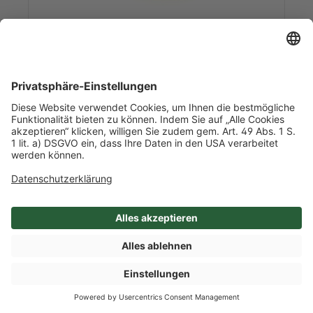
Art-Nr. 47841
Zitronen unbehandelt 'Primofiori'
ca. 3,5 kg/l Inhalt
1 / Kiste
Republik Südafrika
Mehr Info nach Anmeldung
SHOP