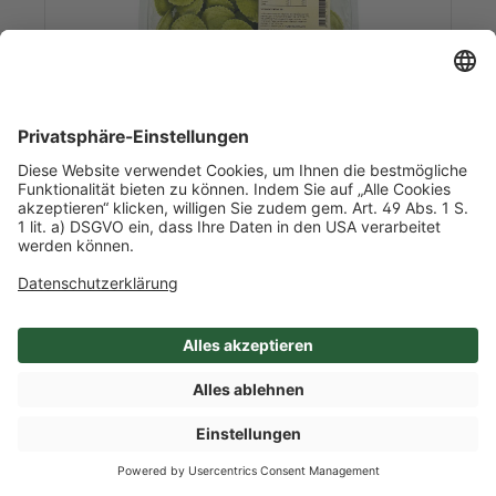
Art-Nr. 56963
Margherite mit Basilikum und
Pinienkernen
1,0 kg/l Inhalt
1 / Schale
Italien
Mehr Info nach Anmeldung
SHOP