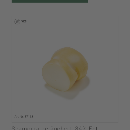
Art-Nr. 57138
Scamorza geräuchert, 34% Fett