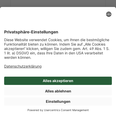
Art-Nr. 53284
Burrata vom Büffel, 52% Fett i.Tr.
0,275 kg/l Inhalt
0,125 kg Abtropfgewicht
je 125g ATG / Stück
Italien
Mehr Info nach Anmeldung
SHOP