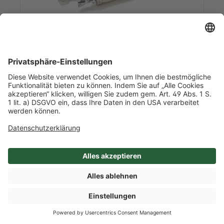
Art-Nr. 49323
TK Butter gesalzen AOP, 80% Fett
0,600 kg/l Inhalt
5 Packungen je 40 Stück je 15g / Karton
Frankreich
Mehr Info nach Anmeldung
SHOP