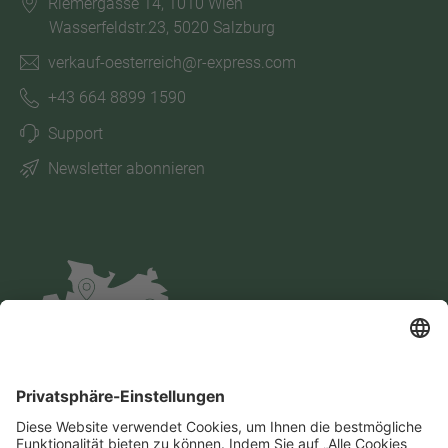
Riemergasse 14, 1010 Wien
Wasserfeldstr.23, 5020 Salzburg
verkauf-oesterreich@r-express.com
+43 664 8899 1590
Support
Newsletter abonnieren