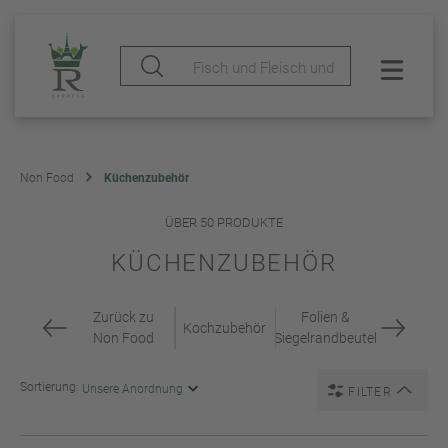
Non Food
Küchenzubehör
ÜBER 50 PRODUKTE
KÜCHENZUBEHÖR
Zurück zu
Folien &
Kochzubehör
Non Food
Siegelrandbeutel
Sortierung:
FILTER