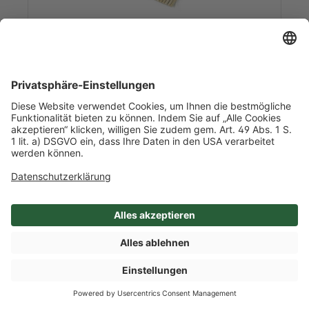
Art-Nr. 15462
Bambusmatte zur Herstellung von
Sushi
0,050 kg/l Inhalt
1 / Stück
China
Mehr Info nach Anmeldung
SHOP