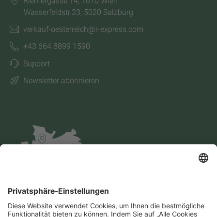
Riemergasse 14, 1010 Wien
Wasserfeldstr.23, 5020 Salzburg
verkauf-oesterreich@r-express.com
+43 664 8899 1590
Support
Newsletter abonnieren