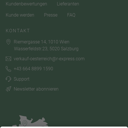
Kundenbewertungen
Lieferanten
Kunde werden
Presse
FAQ
KONTAKT
Riemergasse 14, 1010 Wien
Wasserfeldstr.23, 5020 Salzburg
verkauf-oesterreich@r-express.com
+43 664 8899 1590
Support
Newsletter abonnieren