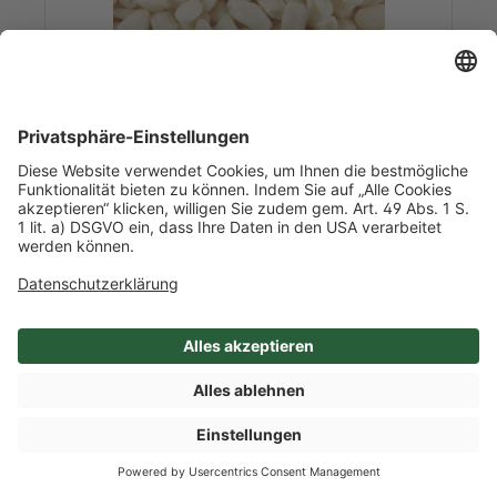
Art-Nr. 45562
BIO Puffreis
1,0 kg/l Inhalt
1 / Packung
Italien
Mehr Info nach Anmeldung
SHOP