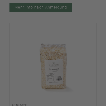
Mehr Info nach Anmeldung
Art-Nr. 50093