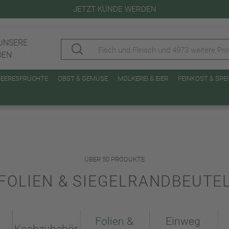
JETZT KUNDE WERDEN
UNSERE
DEN
MEERESFRÜCHTE
OBST & GEMÜSE
MOLKEREI & EIER
FEINKOST & SP
ÜBER 50 PRODUKTE
FOLIEN & SIEGELRANDBEUTE
Folien &
Einweg