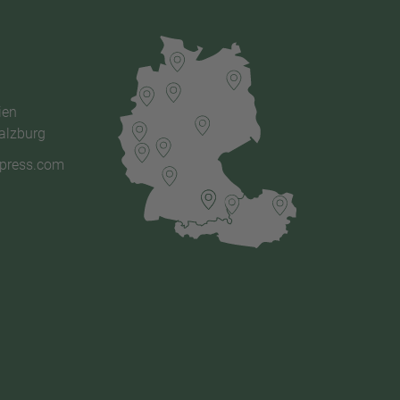
ien
alzburg
xpress.com