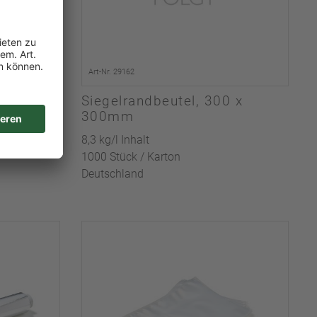
Art-Nr. 29162
0 x
Siegelrandbeutel, 300 x
300mm
8,3 kg/l Inhalt
1000 Stück / Karton
Deutschland