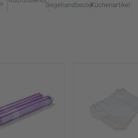
Kochzubehör
ör
Siegelrandbeutel
Küchenartikel