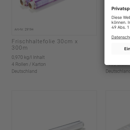
Art-Nr. 29194
Art-Nr. 29151
Frischhaltefolie 30cm x
Siegelra
300m
300mm
0,970 kg/l Inhalt
1,0 kg/l Inha
4 Rollen / Karton
1000 Stück 
Deutschland
Deutschlan