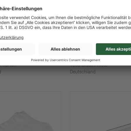
Art-Nr. 29150
ndbeutel, 200 x
Siegelrandbeutel, 18
400mm
lt
11,9 kg/l Inhalt
/ Karton
1000 Stück / Kiste
d
Deutschland