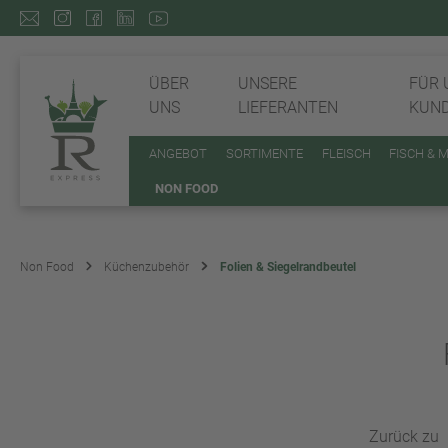
ÜBER
UNSERE
FÜR 
UNS
LIEFERANTEN
KUN
ANGEBOT
SORTIMENTE
FLEISCH
FISCH & 
NON FOOD
Non Food
Küchenzubehör
Folien & Siegelrandbeutel
Zurück zu