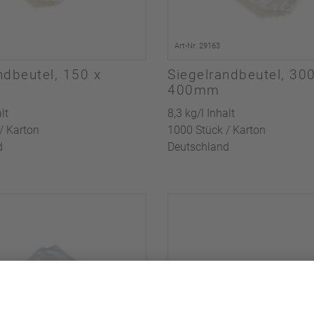
Art-Nr. 29163
ndbeutel, 150 x
Siegelrandbeutel, 30
400mm
lt
8,3 kg/l Inhalt
/ Karton
1000 Stück / Karton
d
Deutschland