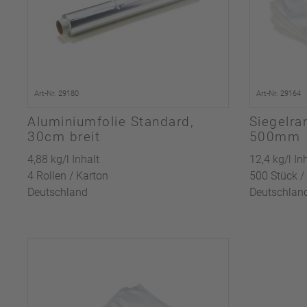
Art-Nr. 29180
Art-Nr. 29164
Aluminiumfolie Standard,
Siegelra
30cm breit
500mm
4,88 kg/l Inhalt
12,4 kg/l In
4 Rollen / Karton
500 Stück /
Deutschland
Deutschlan