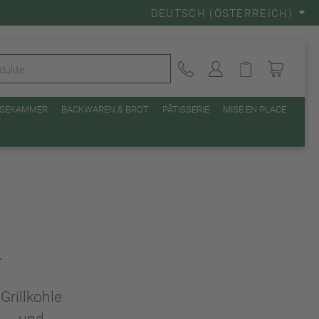
DEUTSCH (ÖSTERREICH)
EISEKAMMER
BACKWAREN & BROT
PÂTISSERIE
MISE EN PLACE
L
Grillkohle