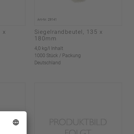
Art-Nr. 29141
0 x
Siegelrandbeutel, 135 x
180mm
4,0 kg/l Inhalt
1000 Stück / Packung
Deutschland