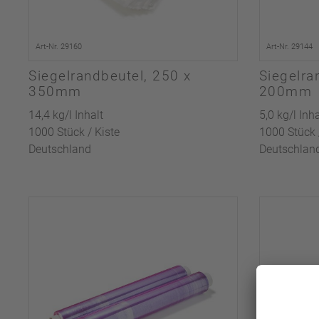
Art-Nr. 29160
Art-Nr. 29144
Siegelrandbeutel, 250 x
Siegelra
350mm
200mm
14,4 kg/l Inhalt
5,0 kg/l Inha
1000 Stück / Kiste
1000 Stück 
Deutschland
Deutschlan