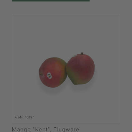
Art-Nr. 13197
Mango "Kent", Flugware