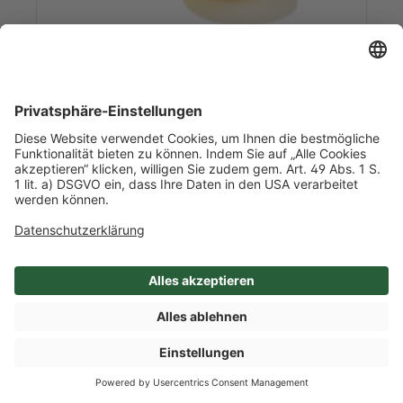
Art-Nr. 4187
Honigmelonen
ca. 10,0 kg/l Inhalt
5-6 Stück / Karton
Brasilien
Mehr Info nach Anmeldung
SHOP