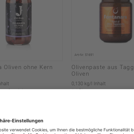
Art-Nr. 51691
 Oliven ohne Kern
Olivenpaste aus Tagg
Oliven
nhalt
0,130 kg/l Inhalt
tropfgewicht
1 / Glas
Italien
nd