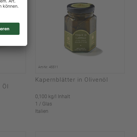
Art-Nr. 45511
Kapernblätter in Olivenöl
 Öl
0,100 kg/l Inhalt
1 / Glas
Italien