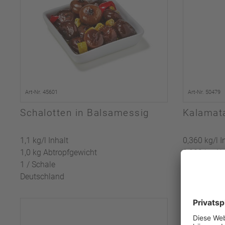
Art-Nr. 45601
Art-Nr. 50479
Schalotten in Balsamessig
Kalamata
1,1 kg/l Inhalt
0,360 kg/l I
1,0 kg Abtropfgewicht
0,200 kg Ab
1 / Schale
1 / Glas
Deutschland
Griechenla