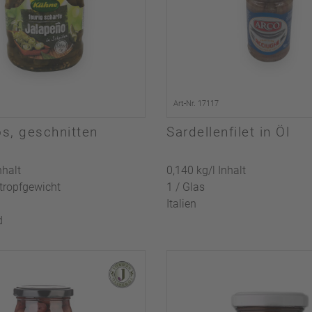
Art-Nr. 17117
s, geschnitten
Sardellenfilet in Öl
nhalt
0,140 kg/l Inhalt
tropfgewicht
1 / Glas
Italien
d