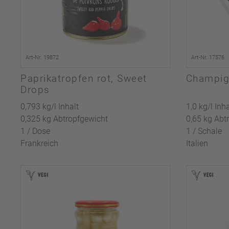
Art-Nr. 19872
Art-Nr. 17576
Paprikatropfen rot, Sweet
Champign
Drops
0,793 kg/l Inhalt
1,0 kg/l Inha
0,325 kg Abtropfgewicht
0,65 kg Abt
1 / Dose
1 / Schale
Frankreich
Italien