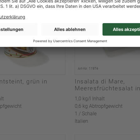
Art-Nr. 11974
ntsteint, grün in
Insalata di Mare,
Meeresfrüchtesalat in
lt
1,0 kg/l Inhalt
opfgewicht
0,6 kg Abtropfgewicht
1 / Schale
Italien