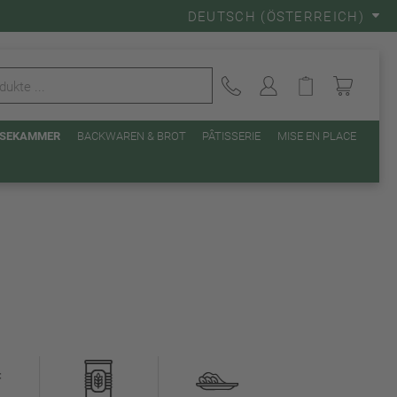
DEUTSCH (ÖSTERREICH)
EISEKAMMER
BACKWAREN & BROT
PÂTISSERIE
MISE EN PLACE