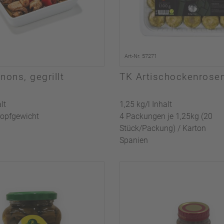
Art-Nr. 57271
ons, gegrillt
TK Artischockenrose
lt
1,25 kg/l Inhalt
ropfgewicht
4 Packungen je 1,25kg (20
Stück/Packung) / Karton
Spanien