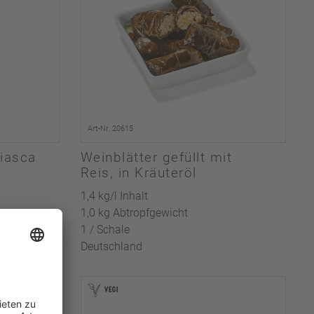
Art-Nr. 20615
iasca
Weinblätter gefüllt mit
Reis, in Kräuteröl
1,4 kg/l Inhalt
1,0 kg Abtropfgewicht
1 / Schale
Deutschland