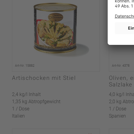
Art-Nr. 15882
Art-Nr. 4378
Artischocken mit Stiel
Oliven, e
Salzlake
2,4 kg/l Inhalt
4,0 kg/l Inha
1,35 kg Abtropfgewicht
2,0 kg Abtr
1 / Dose
1 / Dose
Italien
Spanien