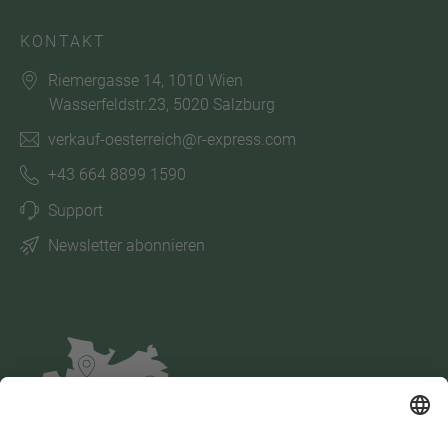
KONTAKT
Riemergasse 14, 1010 Wien
Wasserfeldstr.23, 5020 Salzburg
verkauf-oesterreich@r-express.com
+43 664 8899 1590
Support
Newsletter abonnieren