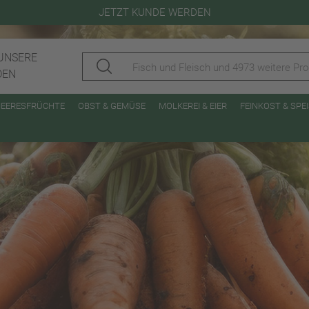
JETZT KUNDE WERDEN
UNSERE
DEN
MEERESFRÜCHTE
OBST & GEMÜSE
MOLKEREI & EIER
FEINKOST & SP