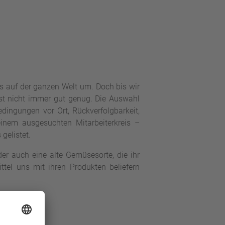
s auf der ganzen Welt um. Doch bis wir
ist nicht immer gut genug. Die Auswahl
Bedingungen vor Ort, Rückverfolgbarkeit,
einem ausgesuchten Mitarbeiterkreis –
 gelistet.
der auch eine alte Gemüsesorte, die ihr
ttel uns mit ihren Produkten beliefern