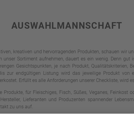
AUSWAHLMANNSCHAFT
ativen, kreativen und hervorragenden Produkten, schauen wir un
in unser Sortiment aufnehmen, dauert es ein wenig. Denn gut 
strengen Gesichtspunkten, je nach Produkt, Qualitätskriterien, 
 Bis zur endgültigen Listung wird das jeweilige Produkt von 
rkostet. Erfüllt es alle Anforderungen unserer Checkliste, wird es
e Produkte, für Fleischiges, Fisch, Süßes, Veganes, Feinkost o
 Hersteller, Lieferanten und Produzenten spannender Lebensmi
takt zu uns auf.
n? Eine Auswahl findet Ihr weiter unten.