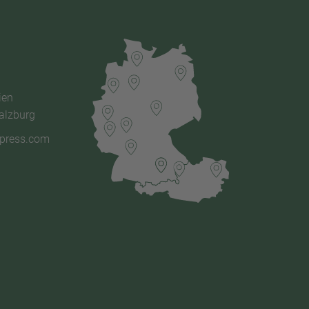
ien
alzburg
xpress.com