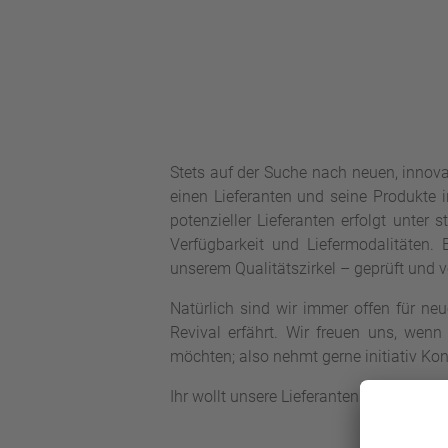
Stets auf der Suche nach neuen, innov
einen Lieferanten und seine Produkte 
potenzieller Lieferanten erfolgt unter 
Verfügbarkeit und Liefermodalitäten.
unserem Qualitätszirkel – geprüft und ve
Natürlich sind wir immer offen für neu
Revival erfährt. Wir freuen uns, wenn
möchten; also nehmt gerne initiativ Kon
Ihr wollt unsere Lieferanten kennenlerne