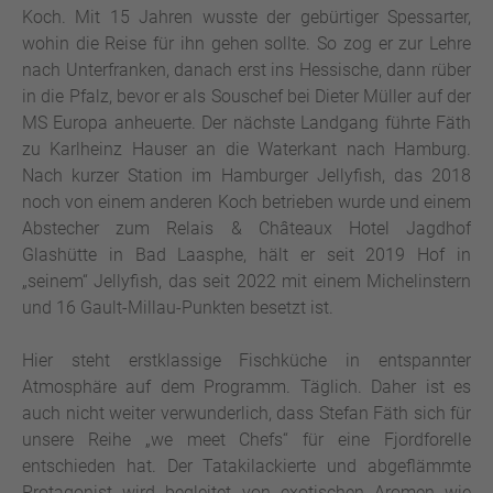
Koch. Mit 15 Jahren wusste der gebürtiger Spessarter,
wohin die Reise für ihn gehen sollte. So zog er zur Lehre
nach Unterfranken, danach erst ins Hessische, dann rüber
in die Pfalz, bevor er als Souschef bei Dieter Müller auf der
MS Europa anheuerte. Der nächste Landgang führte Fäth
zu Karlheinz Hauser an die Waterkant nach Hamburg.
Nach kurzer Station im Hamburger Jellyfish, das 2018
noch von einem anderen Koch betrieben wurde und einem
Abstecher zum Relais & Châteaux Hotel Jagdhof
Glashütte in Bad Laasphe, hält er seit 2019 Hof in
„seinem“ Jellyfish, das seit 2022 mit einem Michelinstern
und 16 Gault-Millau-Punkten besetzt ist.
Hier steht erstklassige Fischküche in entspannter
Atmosphäre auf dem Programm. Täglich. Daher ist es
auch nicht weiter verwunderlich, dass Stefan Fäth sich für
unsere Reihe „we meet Chefs“ für eine Fjordforelle
entschieden hat. Der Tatakilackierte und abgeflämmte
Protagonist wird begleitet von exotischen Aromen wie