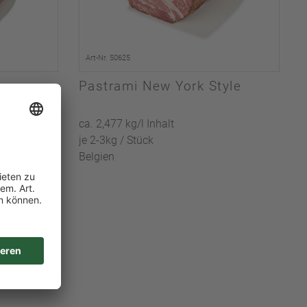
Art-Nr. 50625
Pastrami New York Style
ca. 2,477 kg/l Inhalt
je 2-3kg / Stück
Belgien