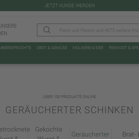
JETZT KUNDE WERDEN
UNSERE
DEN
 MEERESFRÜCHTE
OBST & GEMÜSE
MOLKEREI & EIER
FEINKOST & SP
ÜBER 100 PRODUKTE ONLINE
GERÄUCHERTER SCHINKEN
etrocknete
Gekochte
Geräucherter
Brat- 