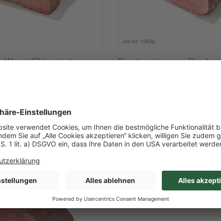
Art-Nr. 10696
i West Flämisch
Pastrami vom Rind
/l Inhalt
ca. 1,870 kg/l Inhalt
kg / Stück
je 1,2-2,8kg / Stück
Frankreich