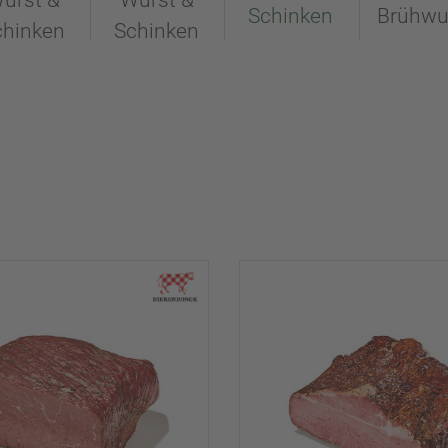
urst &
Wurst &
Schinken
Brühwu
chinken
Schinken