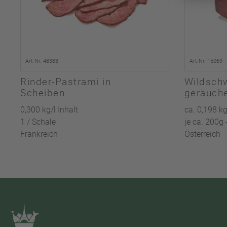
Art-Nr. 48383
Art-Nr. 15069
Rinder-Pastrami in
Wildsch
Scheiben
geräuche
0,300 kg/l Inhalt
ca. 0,198 kg
1 / Schale
je ca. 200g 
Frankreich
Österreich