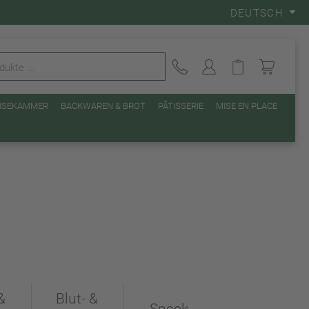
DEUTSCH
EISEKAMMER
BACKWAREN & BROT
PÂTISSERIE
MISE EN PLACE
&
Blut- &