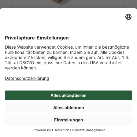
Art-Nr. 50664
Krustenpastete mit Ente &
Pfifferlingen
ca. 2,551 kg/l Inhalt
1 / Stück
Belgien
Mehr Info nach Anmeldung
SHOP