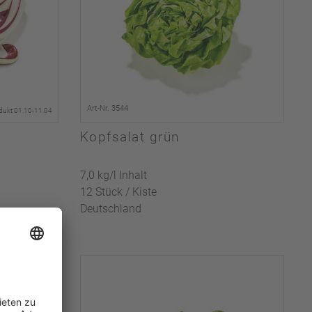
Art-Nr. 3544
dukt 01.10-11.04
Kopfsalat grün
7,0 kg/l Inhalt
12 Stück / Kiste
Deutschland