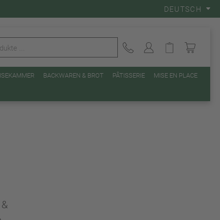
DEUTSCH
EISEKAMMER
BACKWAREN & BROT
PÂTISSERIE
MISE EN PLACE
 &