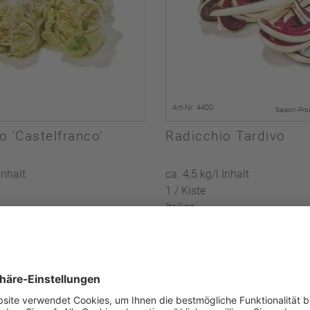
Art-Nr. 4400
Saison-Pro
o 'Castelfranco'
Radicchio Tardivo
Inhalt
ca. 4,5 kg/l Inhalt
1 / Kiste
Italien