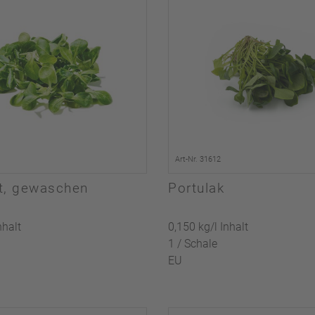
Art-Nr. 31612
t, gewaschen
Portulak
nhalt
0,150 kg/l Inhalt
1 / Schale
EU