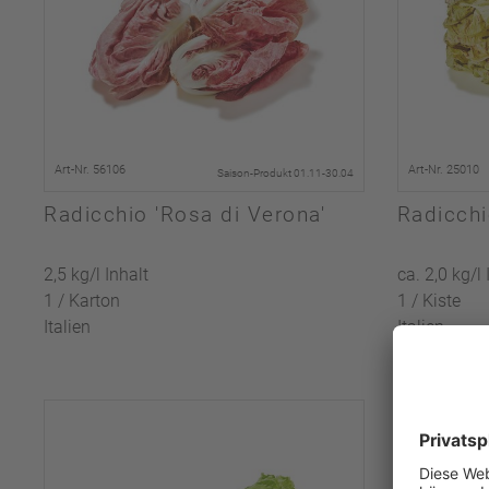
Art-Nr. 56106
Art-Nr. 25010
Saison-Produkt 01.11-30.04
Radicchio 'Rosa di Verona'
Radicchi
2,5 kg/l Inhalt
ca. 2,0 kg/l 
1 / Karton
1 / Kiste
Italien
Italien