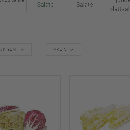
jung
ck zu Salate
Salate
Salate
Blattsal
RUNGEN
PREIS