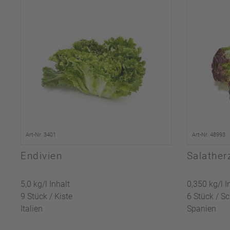
Art-Nr. 3401
Art-Nr. 48993
Endivien
Salather
5,0 kg/l Inhalt
0,350 kg/l I
9 Stück / Kiste
6 Stück / S
Italien
Spanien