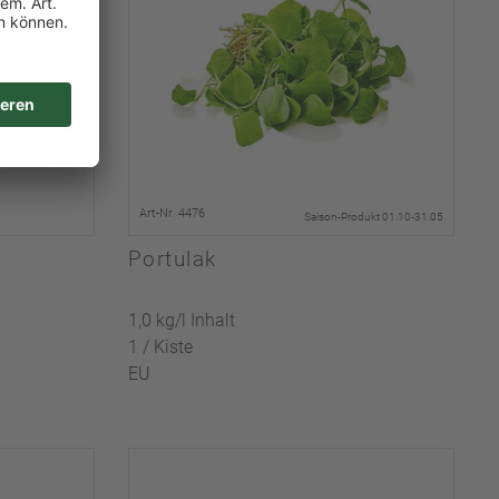
Art-Nr. 4476
Saison-Produkt 01.10-31.05
Portulak
1,0 kg/l Inhalt
1 / Kiste
EU