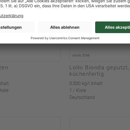
Art-Nr. 5749
zen
Lollo Bionda geputzt,
küchenfertig
nhalt
0,500 kg/l Inhalt
chale
1 / Kiste
Deutschland