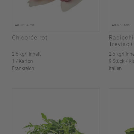
Art-Nr. 56781
Art-Nr. 56818
Chicorée rot
Radicchi
Treviso+
anco
2,5 kg/l Inhalt
2,5 kg/l Inha
1 / Karton
9 Stück / Ki
Frankreich
Italien