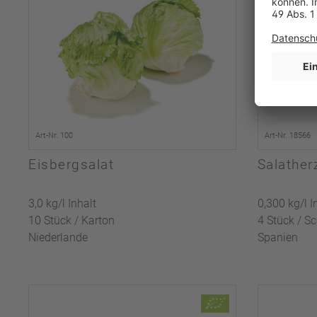
Art-Nr. 100
Art-Nr. 18566
Eisbergsalat
Salather
3,0 kg/l Inhalt
0,300 kg/l I
10 Stück / Karton
4 Stück / S
Niederlande
Spanien