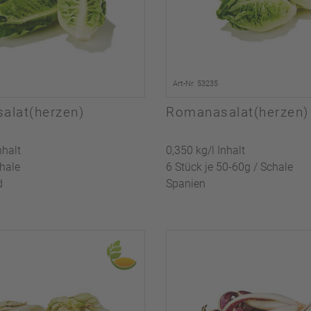
Art-Nr. 53235
alat(herzen)
Romanasalat(herzen)
nhalt
0,350 kg/l Inhalt
chale
6 Stück je 50-60g / Schale
d
Spanien