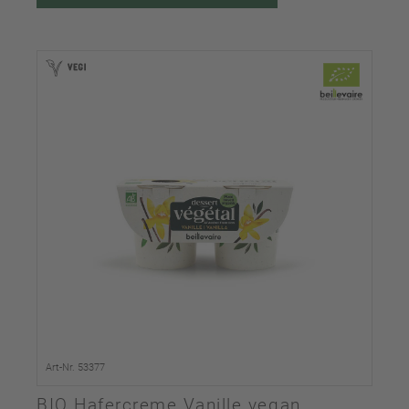
Art-Nr. 53377
BIO Hafercreme Vanille vegan