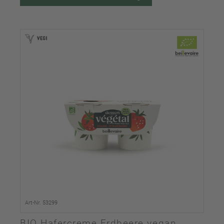
Art-Nr. 53299
BIO Hafercreme Erdbeere vegan