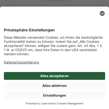
Art-Nr. 53298
BIO Hafercreme Desser Natur
0,250 kg/l Inhalt
4 Doppelbecher / Karton
Frankreich
Mehr Info nach Anmeldung
SHOP