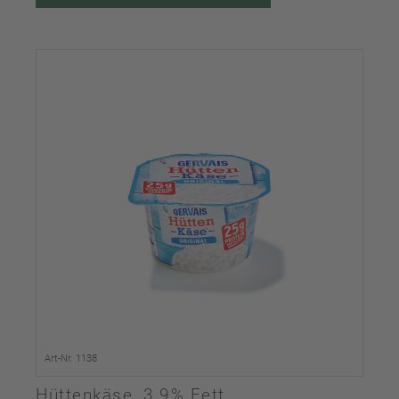
Art-Nr. 1138
Hüttenkäse, 3,9% Fett