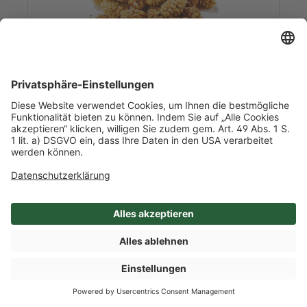
Art-Nr. 11860
Maulbeeren, getrocknet
1,0 kg/l Inhalt
1 / Beutel
Iran
Mehr Info nach Anmeldung
SHOP