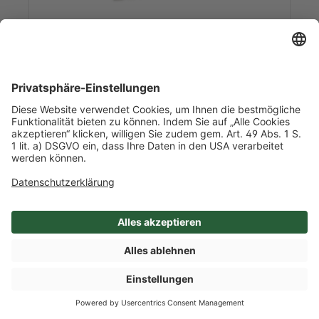
Art-Nr. 49323
TK Butter gesalzen AOP, 80% Fett
0,600 kg/l Inhalt
5 Packungen je 40 Stück je 15g / Karton
Frankreich
Mehr Info nach Anmeldung
SHOP