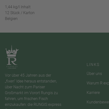
1,44 kg/l Inhalt
12 Stück / Karton
Belgien
LINKS
Über uns
Vor über 45 Jahren aus der
„fixen“ Idee heraus entstanden,
Warum R exp
über Nacht zum Pariser
Karriere
Großmarkt im Vorort Rungis zu
fahren, um frischen Fisch
Kundenbewe
einzukaufen: die RUNGIS express