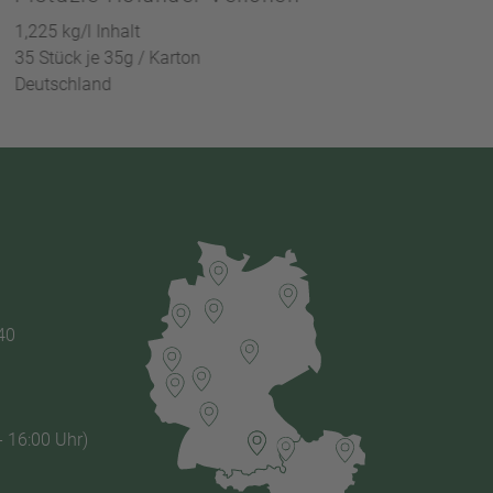
1,225 kg/l Inhalt
35 Stück je 35g / Karton
Deutschland
40
- 16:00 Uhr)