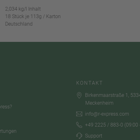
2,034 kg/l Inhalt
18 Stück je 113g / Karton
Deutschland
KONTAKT
Birkenmaarstraße 1, 533
Meckenheim
ress?
info@r-express.com
+49 2225 / 883-0
(09:00 
rtungen
Support