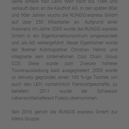
Seine Anteile hält Carlo Wolf noch bis 1986 und
verkauft dann an die Kaufhof AG. In den späten 80er
und 90er Jahren wuchs die RUNGIS express GmbH
auf über 250 Mitarbeiter an. Aufgrund einer
Insolvenz im Jahre 2005 wurde die RUNGIS express
GmbH in ein Eigentümerkonsortium umgewandelt
und als AG weitergeführt. Neuer Eigentümer wurde
der Bremer Kühllogistiker Christian Helms und
integrierte sein Unternehmen Cool Chain Group
CCG. Diese wurde zum Zwecke höherer
Tourenauslastung bald ausgegliedert. 2009 wurde
cc delivery gegründet, einen 100 %-ige Tochter, um
auch den LEH, vornehmlich Feinkostgeschäfte, zu
beliefern. 2011 wurde der Schweizer
Lebensmittellieferant Fideco übernommen.
Seit 2016 gehört die RUNGIS express GmbH zur
Metro Gruppe.