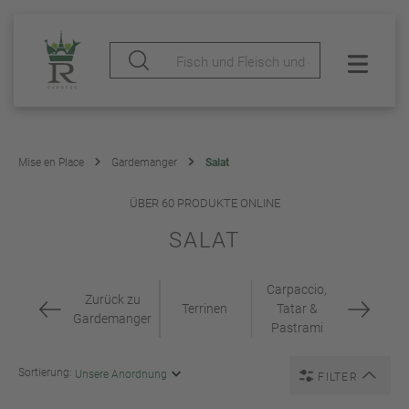
Mise en Place
Gardemanger
Salat
ÜBER 60 PRODUKTE ONLINE
SALAT
Carpaccio,
Zurück zu
Terrinen
Tatar &
Gardemanger
Pastrami
Sortierung:
FILTER