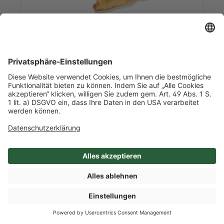
Art-Nr. 30855
TK Croissant Lenôtre, ungegart,
70g
3,85 kg/l Inhalt
3 Beutel je 55 Stück / Karton
Frankreich
Mehr Info nach Anmeldung
SHOP