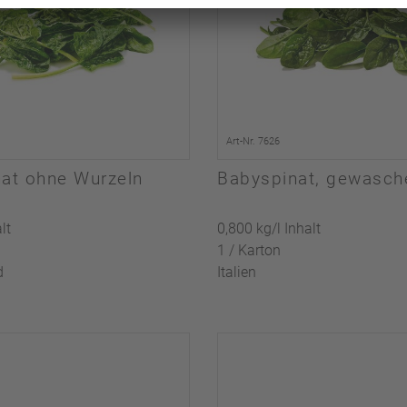
Art-Nr. 7626
nat ohne Wurzeln
Babyspinat, gewasch
lt
0,800 kg/l Inhalt
1 / Karton
d
Italien