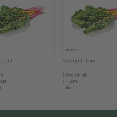
Art-Nr. 26217
 bunt
Mangold bunt
lt
6,0 kg/l Inhalt
iste
1 / Kiste
d
Italien