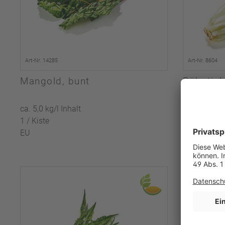
Art-Nr. 14285
Art-Nr. 8604
Mangold, bunt
Rübstiel
ca. 5,0 kg/l Inhalt
5,0 kg/l Inha
1 / Kiste
1 / Kiste
EU
Deutschlan