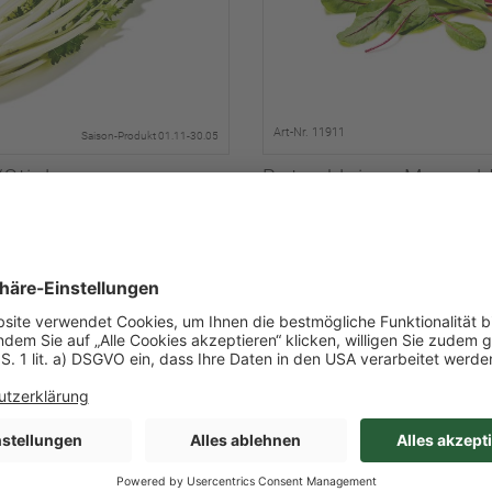
Art-Nr. 11911
Saison-Produkt 01.11-30.05
/Stielmus
Roter kleiner Mangol
lt
0,500 kg/l Inhalt
1 / Karton
d
Italien