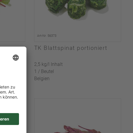
Art-Nr. 56373
d
TK Blattspinat portioniert
2,5 kg/l Inhalt
1 / Beutel
Belgien