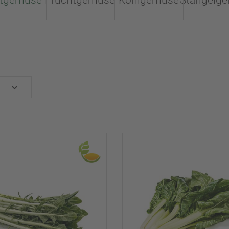
ttgemüse
Fruchtgemüse
Kohlgemüse
Stängelg
T