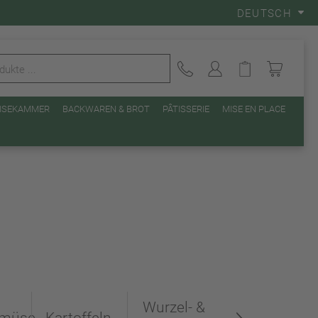
DEUTSCH
EISEKAMMER
BACKWAREN & BROT
PÂTISSERIE
MISE EN PLACE
Wurzel- &