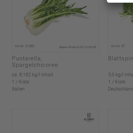
Art-Nr. 31583
Art-Nr. 87
Saison-Produkt 03.10-30.05
Puntarella,
Blattspi
Spargelchicoree
ca. 8,182 kg/l Inhalt
5,0 kg/l Inha
1 / Kiste
1 / Kiste
Italien
Deutschlan