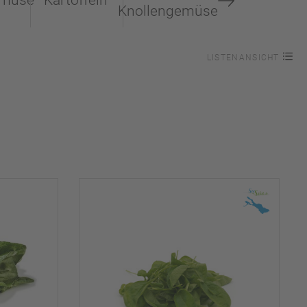
emüse
Kartoffeln
Knollengemüse
LISTENANSICHT