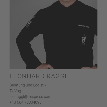
LEONHARD RAGGL
Beratung und Logistik
T/ Vbg.
leo.raggl@r-express.com
+43 664 78304098