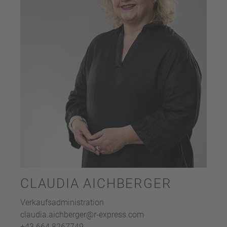
CLAUDIA AICHBERGER
Verkaufsadministration
claudia.aichberger@r-express.com
+43 664 8267749