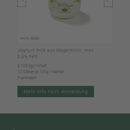
Art-Nr. 50283
Art-
Joghurt mild aus Magermilch, max.
Jog
0,5% Fett
2,9
0,125 kg/l Inhalt
0,125
12 Gläser je 125g / Karton
12 G
Frankreich
Fran
Mehr Info nach Anmeldung