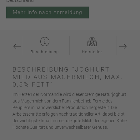
Deutschland
Mehr Info nach Anmeldung
ation
Beschreibung
Hersteller
Inspi
BESCHREIBUNG "JOGHURT
MILD AUS MAGERMILCH, MAX.
0,5% FETT"
Im Herzen der Normandie wird dieser cremige Naturjoghurt
aus Magermilch von dem Familienbetrieb Ferme des
Peupliers in handwerklicher Produktion hergestellt. Die
Arbeitsschritte erfolgen nach traditioneller Art, dabei bleibt
der wichtigste Inhalt immer die gute Milch der eigenen Kühe.
Höchste Qualität und unverwechselbarer Genuss.