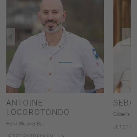
ANTOINE
SEBA
LOCOROTONDO
Göbel´s Sc
Hotel Weisser Bär
JETZT E
JETZT ENTDECKEN