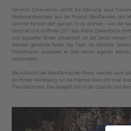
Hendrick Dierendonck vertritt die Meinung, dass Fleisc
Restaurantbesitzers aus der Provinz Westflandern (ein M
zählt für ihn sich dem ganzen Tir zu widmen – von der 
Geschäft und eröffnete 2011 das Atelier Dierendonck (mit
und doppelten Boden präsentiert: An der Decke hängen S
Wänden gerahmte Bilder. Die Tiere, die Hendrick Dieren
Fleischwaren produziert er über seinen eigenen Betri
verschrieben.
Die Aufzucht des Westflämischen Rinds, welches auch als
die Rinder Weidegang, wo sie frisches Gras und lokal er
Tiere besonders. Das spiegelt sich in der Qualität und dem