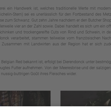
herei ein Handwerk ist, welches traditionelle Werte mit mode
ichelin-Stern) sei es unerlässlich für den Fortbestand des Me
Nase zum Schwanz. Gut zehn Jahre nachdem er den Butcher Sho
tlerweile vier an der Zahl sowie. Dabei handelt es sich um ein 
chinken und trockengereifte Cuts von Rind und Schwein, in d
donck verarbeitet, stammen teilweise vom französischen Nachb
eb. Zusammen mit Landwirten aus der Region hat er sich zud
 Belgian Red bekannt ist, erfolgt bei Dierendonck unter best
zeugtes Futter aufnehmen. Von der Meeresbrise und der salzigen
 nussig-buttrigen Goût ihres Fleisches wider.