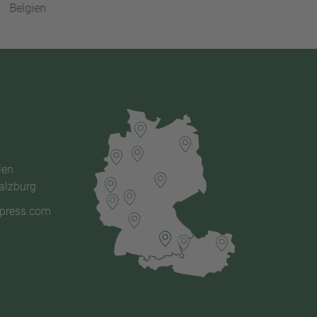
Belgien
ien
alzburg
xpress.com