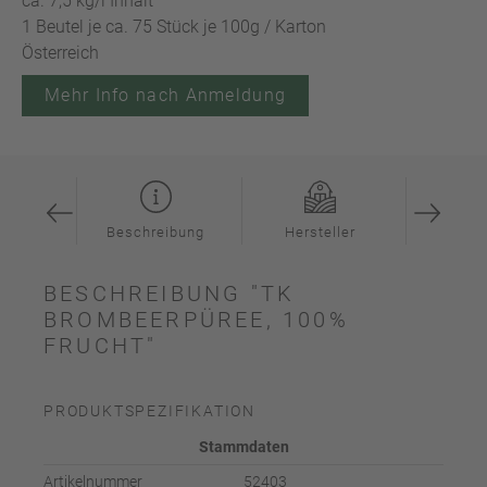
ca. 7,5 kg/l Inhalt
1 Beutel je ca. 75 Stück je 100g / Karton
Österreich
Mehr Info nach Anmeldung
ation
Beschreibung
Hersteller
Inspi
BESCHREIBUNG "TK
BROMBEERPÜREE, 100%
FRUCHT"
PRODUKTSPEZIFIKATION
Stammdaten
Artikelnummer
52403