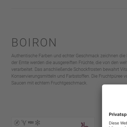
BOIRON
Authentische Farben und echter Geschmack zeichnen die 
der Ernte werden die ausgereiften Früchte, die von den w
verarbeitet. Das anschließende Schockfrosten bewahrt Vi
Konservierungsmitteln und Farbstoffen. Die Fruchtpüree vo
Saucen mit echtem Fruchtgeschmack.
BE