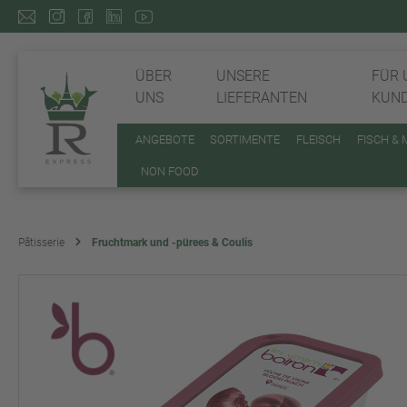
ÜBER
UNSERE
FÜR 
UNS
LIEFERANTEN
KUN
ANGEBOTE
SORTIMENTE
FLEISCH
FISCH &
NON FOOD
Pâtisserie
Fruchtmark und -pürees & Coulis