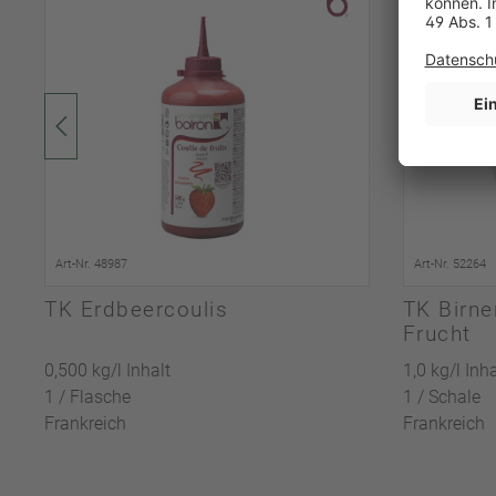
Art-Nr. 48987
Art-Nr. 52264
TK Erdbeercoulis
TK Birn
Frucht
0,500 kg/l Inhalt
1,0 kg/l Inha
1 / Flasche
1 / Schale
Frankreich
Frankreich