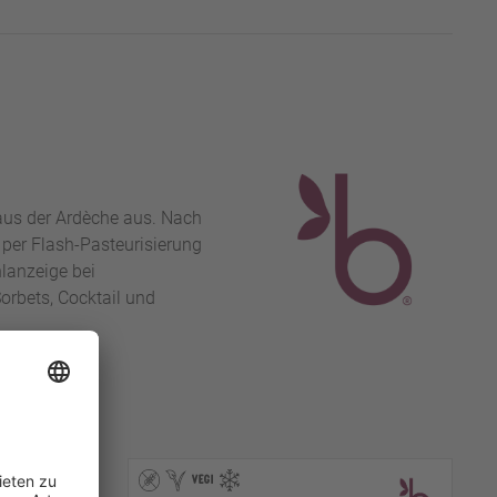
aus der Ardèche aus. Nach
 per Flash-Pasteurisierung
lanzeige bei
orbets, Cocktail und
RON