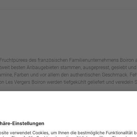
Fruchtpürees des französischen Familienunternehmens Boiron 
eltweit besten Anbaugebieten stammen, ausgepresst, gesiebt und
tamine, Farben und vor allem den authentischen Geschmack. Feh
n Les Vergers Boiron werden tiefgekühlt geliefert und veredeln S
LIEBTE PRODUKTE VON BOI