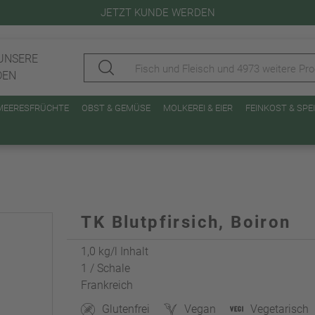
JETZT KUNDE WERDEN
UNSERE
DEN
 MEERESFRÜCHTE
OBST & GEMÜSE
MOLKEREI & EIER
FEINKOST & SP
TK Blutpfirsich, Boiron
1,0 kg/l Inhalt
1 / Schale
Frankreich
Glutenfrei
Vegan
Vegetarisch