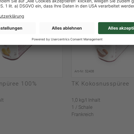
Art-Nr. 52408
enpüree 100%
TK Kokosnusspüree
lt
1,0 kg/l Inhalt
1 / Schale
Frankreich