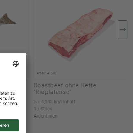
Art-Nr. 41510
Kopf,
Roastbeef ohne Kette
"Rioplatense"
ca. 4,142 kg/l Inhalt
1 / Stück
ntik
Argentinien