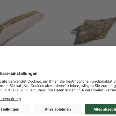
Art-Nr. 12813
jauloins mit Haut
Weißer Heilbutt ohne 
ausgenommen
 Inhalt
ca. 8,0 kg/l Inhalt
 / Kiste
je 6kg - 10kg / Stück
O 27 Nordostatlantik
Wildfang / FAO 27 Nordostatla