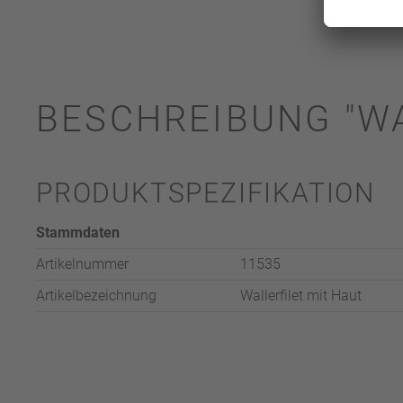
BESCHREIBUNG "WA
PRODUKTSPEZIFIKATION
Stammdaten
Artikelnummer
11535
Artikelbezeichnung
Wallerfilet mit Haut