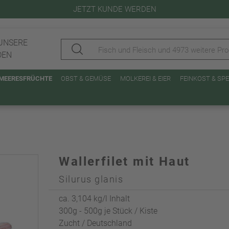
JETZT KUNDE WERDEN
UNSERE
DEN
 MEERESFRÜCHTE
OBST & GEMÜSE
MOLKEREI & EIER
FEINKOST & SP
Wallerfilet mit Haut
Silurus glanis
ca. 3,104 kg/l Inhalt
300g - 500g je Stück / Kiste
Zucht / Deutschland