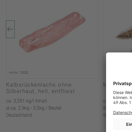
Art-Nr. 13220
Art-Nr. 18870
Kalbsrückenlachs ohne
MSC Kabel
Silberhaut, hell, entfliest
ca. 3,351 kg/l Inhalt
ca. 5,080 kg/l
je ca. 2,9kg - 3,5kg / Beutel
800g+ je Stück
Deutschland
Wildfang / FA