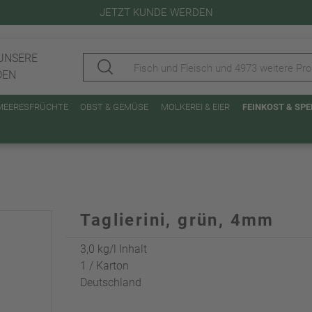
JETZT KUNDE WERDEN
UNSERE
DEN
 MEERESFRÜCHTE
OBST & GEMÜSE
MOLKEREI & EIER
FEINKOST & SP
Taglierini, grün, 4mm
3,0 kg/l Inhalt
1 / Karton
Deutschland