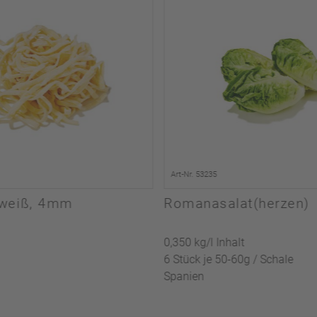
Art-Nr. 53235
i weiß, 4mm
Romanasalat(herzen)
0,350 kg/l Inhalt
6 Stück je 50-60g / Schale
Spanien