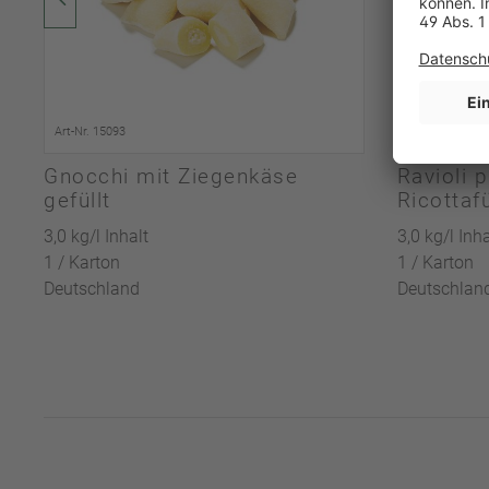
Art-Nr. 15093
Art-Nr. 23977
Gnocchi mit Ziegenkäse
Ravioli p
gefüllt
Ricottaf
3,0 kg/l Inhalt
3,0 kg/l Inha
1 / Karton
1 / Karton
Deutschland
Deutschlan