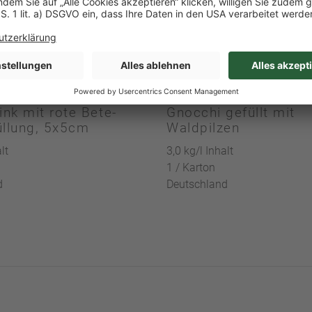
Art-Nr. 21948
ink mit rote Bete-
Gnocchi gefüllt mit
üllung, 5x5cm
Waldpilzen
lt
3,0 kg/l Inhalt
1 / Karton
d
Deutschland