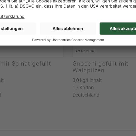
Art-Nr. 21948
mit Spinat gefüllt
Gnocchi gefüllt mit
Waldpilzen
lt
3,0 kg/l Inhalt
1 / Karton
d
Deutschland