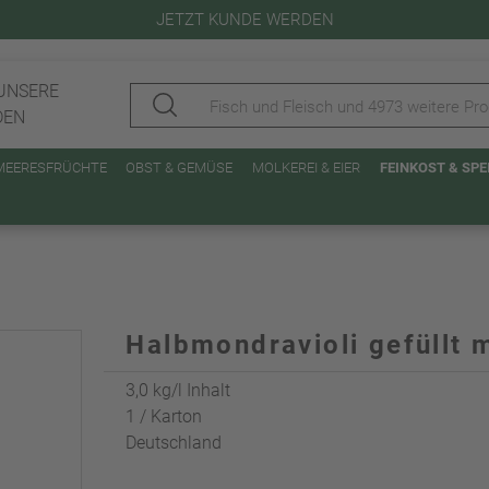
JETZT KUNDE WERDEN
UNSERE
DEN
 MEERESFRÜCHTE
OBST & GEMÜSE
MOLKEREI & EIER
FEINKOST & SP
Halbmondravioli gefüllt m
3,0 kg/l Inhalt
1 / Karton
Deutschland