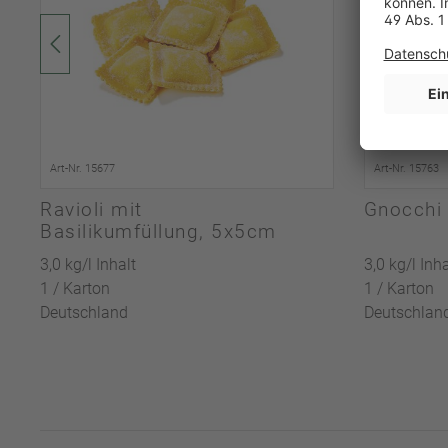
Art-Nr. 15677
Art-Nr. 15763
Ravioli mit
Gnocchi 
Basilikumfüllung, 5x5cm
3,0 kg/l Inhalt
3,0 kg/l Inha
1 / Karton
1 / Karton
Deutschland
Deutschlan