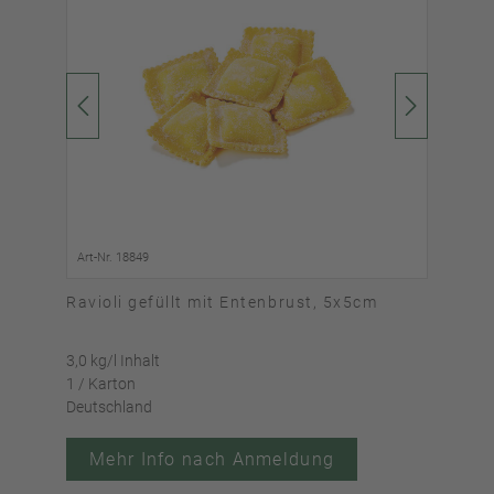
Art-Nr. 18849
Art-
Ravioli gefüllt mit Entenbrust, 5x5cm
Rav
3,0 kg/l Inhalt
3,0 k
1 / Karton
1 / 
Deutschland
Deut
Mehr Info nach Anmeldung