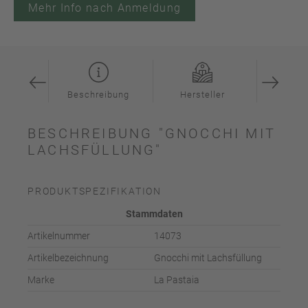
Mehr Info nach Anmeldung
ation
Beschreibung
Hersteller
Inspi
BESCHREIBUNG "GNOCCHI MIT
LACHSFÜLLUNG"
PRODUKTSPEZIFIKATION
Stammdaten
Artikelnummer
14073
Artikelbezeichnung
Gnocchi mit Lachsfüllung
Marke
La Pastaia