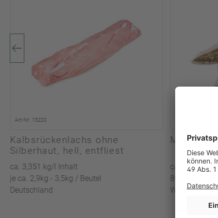
Art-Nr. 13220
Art-Nr. 18870
Kalbsrückenlachs ohne
MSC Kabel
Silberhaut, hell, entfliest
ca. 3,351 kg/l Inhalt
ca. 5,080 kg/l
je ca. 2,9kg - 3,5kg / Beutel
800g+ je Stück
Deutschland
Wildfang / FA