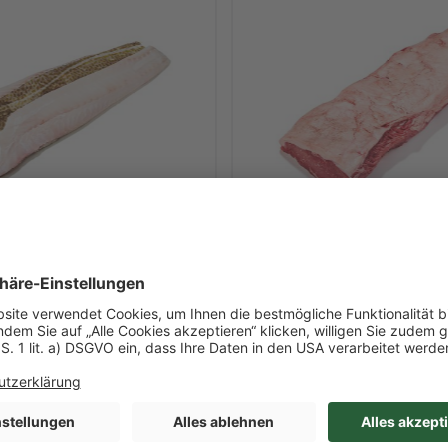
Art-Nr. 41510
jauloins mit Haut
Roastbeef ohne Kette
"Rioplatense"
 Inhalt
ca. 4,142 kg/l Inhalt
 / Kiste
1 / Stück
O 27 Nordostatlantik
Argentinien