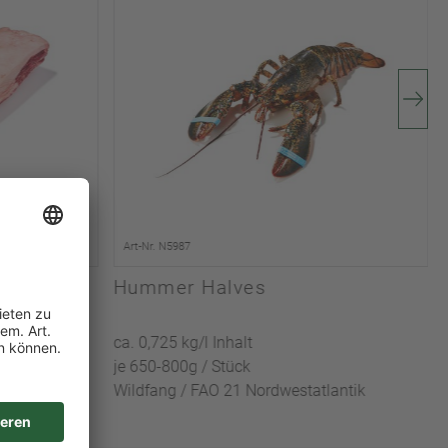
Art-Nr. N5987
Hummer Halves
ca. 0,725 kg/l Inhalt
je 650-800g / Stück
Wildfang / FAO 21 Nordwestatlantik