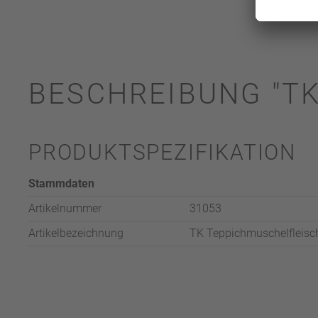
BESCHREIBUNG "T
PRODUKTSPEZIFIKATION
Stammdaten
Artikelnummer
31053
Artikelbezeichnung
TK Teppichmuschelfleisc