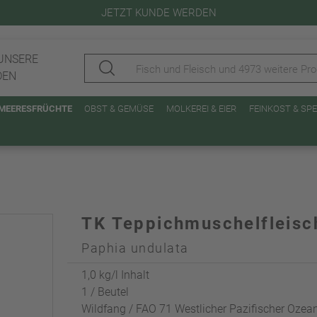
JETZT KUNDE WERDEN
UNSERE
DEN
 MEERESFRÜCHTE
OBST & GEMÜSE
MOLKEREI & EIER
FEINKOST & SP
TK Teppichmuschelfleisc
Paphia undulata
1,0 kg/l Inhalt
1 / Beutel
Wildfang / FAO 71 Westlicher Pazifischer Ozea