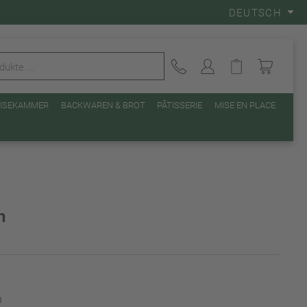
DEUTSCH
EISEKAMMER
BACKWAREN & BROT
PÂTISSERIE
MISE EN PLACE
h
n