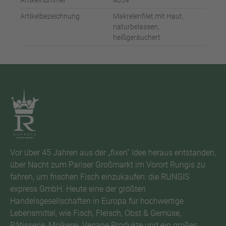
Artikelnummer
4659
Artikelbezeichnung
Makrelenfilet mit Haut,
naturbelassen,
heißgeräuchert
Vor über 45 Jahren aus der „fixen“ Idee heraus entstanden,
über Nacht zum Pariser Großmarkt im Vorort Rungis zu
fahren, um frischen Fisch einzukaufen: die RUNGIS
express GmbH. Heute eine der größten
Handelsgesellschaften in Europa für hochwertige
Lebensmittel, wie Fisch, Fleisch, Obst & Gemüse,
Pâtisserie, Molkerei, Vegane Produkte und ein großes