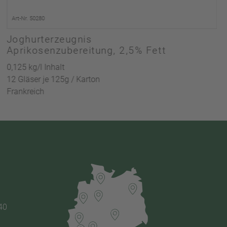
Art-Nr. 50280
Joghurterzeugnis
Aprikosenzubereitung, 2,5% Fett
0,125 kg/l Inhalt
12 Gläser je 125g / Karton
Frankreich
40