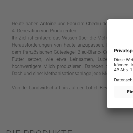
Heute haben Antoine und Édouard Chedru den Bauernhof
4. Generation von Produzenten.
Ihr Ziel ist einfach: das Wissen über die Molkerei am Le
Herausforderungen von heute anzupassen. Mit der Ausz
dem französischen Gütesiegel Bleu-Blanc- Cœur zeigen si
Futter setzen, wie etwa Leinsamen, Luzerne und Kl
hochwertigere Milch produzieren. Daneben produzieren 
Dach und einer Methanisationsanlage jede Menge grüne E
Von der Landwirtschaft bis auf den Löffel. Bewährte Qualit