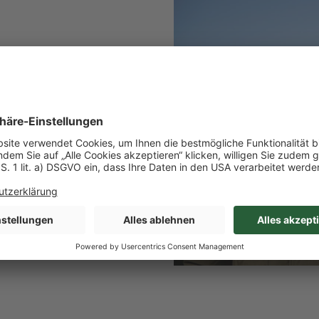
 übernommen. Sie bilden die
ben zu erhalten und es an die
eichnung ihres Betriebs mit
e, dass sie auf artgerechtes
ee und dadurch qualitativ
sie mit Solarpanels auf dem
nergie.
ät seit 1947.