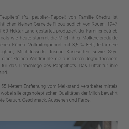
upliers“ (frz. peuplier=Pappel) von Familie Chedru ist
chtlichen kleinen Gemeide Flipou südlich von Rouen. 1947
 60 Hektar Land gestartet, produziert der Familienbetrieb
mals wie heute stammt die Milch ihrer Molkereiprodukte
genen Kühen: Vollmilchjoghurt mit 3,5 % Fett, fettärmere
oghurt, Milchdesserts, frische Käsesorten sowie Skyr.
einer kleinen Windmühle, die aus leeren Joghurtbechern
 für das Firmenlogo des Pappelhofs. Das Futter für ihre
and.
r 55 Metern Entfernung vom Melkstand verarbeitet mittels
, wobei alle organoleptischen Qualitäten der Milch bewahrt
wie Geruch, Geschmack, Aussehen und Farbe.