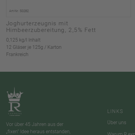
Art-Nr. 50282
Joghurterzeugnis mit
Himbeerzubereitung, 2,5% Fett
0,125 kg/l Inhalt
12 Gläser je 125g / Karton
Frankreich
LINKS
Über uns
Vor über 45 Jahren aus der
„fixen“ Idee heraus entstanden,
Warum R exp