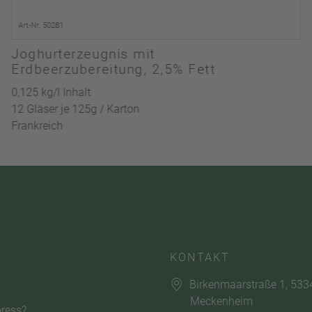
Art-Nr. 50281
Joghurterzeugnis mit
Erdbeerzubereitung, 2,5% Fett
0,125 kg/l Inhalt
12 Gläser je 125g / Karton
Frankreich
KONTAKT
Birkenmaarstraße 1, 533
Meckenheim
ress?