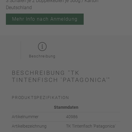
3 Schalen je 2 Doppelkeulen je 500g / Karton
Deutschland
Mehr Info nach Anmeldung
Beschreibung
BESCHREIBUNG "TK
TINTENFISCH 'PATAGONICA'"
PRODUKTSPEZIFIKATION
Stammdaten
Artikelnummer
40986
Artikelbezeichnung
TK Tintenfisch 'Patagonica'