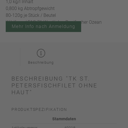
1,0 kg/l Inhalt
0,800 kg Abtropfgewicht
80-120g je Stück / Beutel
Wildfang / FAO 71 Westlicher Pazifischer Ozean
Mehr Info nach Anmeldung
Beschreibung
BESCHREIBUNG "TK ST.
PETERSFISCHFILET OHNE
HAUT"
PRODUKTSPEZIFIKATION
Stammdaten