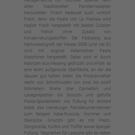
hausgemachte von höchster Qualität nach
alten traditionellen Familienrezepten
herzustellen. Frisch bedeutet auch wirklich
frisch, denn die Pasta von La Pastaia wird
täglich frisch hergestellt mit besten Zutaten
und freilich ohne Zusatz von
Konservierungsstoffen. Der Pastateig aus
Hartweizengrieß der Klasse SSSE (und viel Ei)
wird mit original italienischen Pasta
Maschinen hergestellt. Dabei wird er durch
Matrizen aus Messing gedrückt und erhält so
eine leicht aufgeraute Oberfläche, an der die
Saucen gut haften bleibt. Die Produktvielfalt
reicht von Schnittnudeln von zwei bis zwölf
Millimetern Breite über Cannelloni und
Lasagneplatten bis Gnocchi und gefüllte
Pasta-Spezialitäten. Als Füllung für letztere
bietet das Hamburger Familienunternehmen
zum Beispiel Käse-Ruccola, Hummer und
Steinpilze. Gnocchi gibt es mit Pesto,
Gorgonzola, Kürbis und Trüffel sowie Spargel-
Füllung. Teigplatten für Lasagne gibt es neben