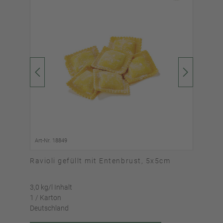
Art-Nr. 18849
Art-
Ravioli gefüllt mit Entenbrust, 5x5cm
Rav
3,0 kg/l Inhalt
3,0 k
1 / Karton
1 / 
Deutschland
Deut