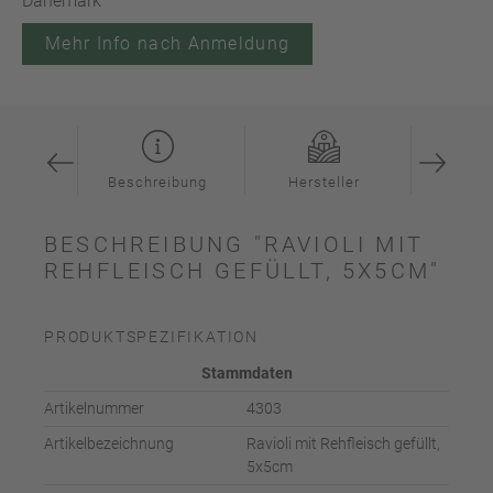
Dänemark
Mehr Info nach Anmeldung
ation
Beschreibung
Hersteller
Inspi
BESCHREIBUNG "RAVIOLI MIT
REHFLEISCH GEFÜLLT, 5X5CM"
PRODUKTSPEZIFIKATION
Stammdaten
Artikelnummer
4303
Artikelbezeichnung
Ravioli mit Rehfleisch gefüllt,
5x5cm