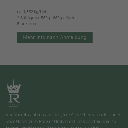
ca. 1,352 kg/l Inhalt
ca. 0
2 Stück je ca. 550g - 650g / Karton
2 St
Frankreich
Fran
Mehr Info nach Anmeldung
Vor über 45 Jahren aus der „fixen“ Idee heraus entstanden,
über Nacht zum Pariser Großmarkt im Vorort Rungis zu