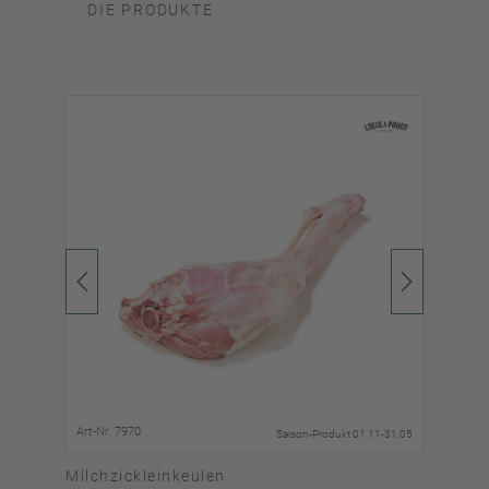
DIE PRODUKTE
Art-Nr. 7970
Art-
31.05
Saison-Produkt 01.11-31.05
Milchzickleinkeulen
Mil