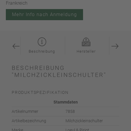
Frankreich
Mehr Info nach Anmeldung
ation
Beschreibung
Hersteller
Inspi
BESCHREIBUNG
"MILCHZICKLEINSCHULTER"
PRODUKTSPEZIFIKATION
Stammdaten
Artikelnummer
7858
Artikelbezeichnung
Milchzickleinschulter
Marke
Loeul & Piriot