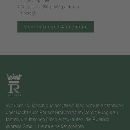
ca. 1,352 kg/l Inhalt
ca. 9
2 Stück je ca. 550g - 650g / Karton
6 Stü
Frankreich
Fran
Mehr Info nach Anmeldung
Vor über 45 Jahren aus der „fixen“ Idee heraus entstanden,
über Nacht zum Pariser Großmarkt im Vorort Rungis zu
fahren, um frischen Fisch einzukaufen: die RUNGIS
express GmbH. Heute eine der größten