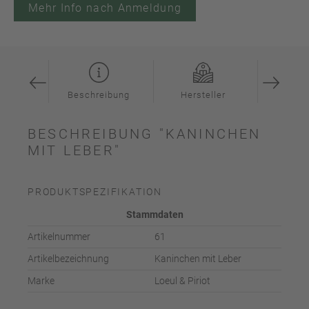
Mehr Info nach Anmeldung
ation
Beschreibung
Hersteller
Inspi
BESCHREIBUNG "KANINCHEN
MIT LEBER"
PRODUKTSPEZIFIKATION
Stammdaten
Artikelnummer
61
Artikelbezeichnung
Kaninchen mit Leber
Marke
Loeul & Piriot