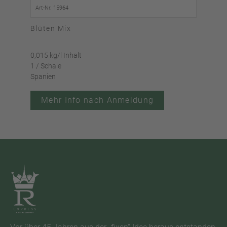
Art-Nr. 15964
Art-
Blüten Mix
Ste
0,015 kg/l Inhalt
0,005
1 / Schale
1 / 
Spanien
Span
Mehr Info nach Anmeldung