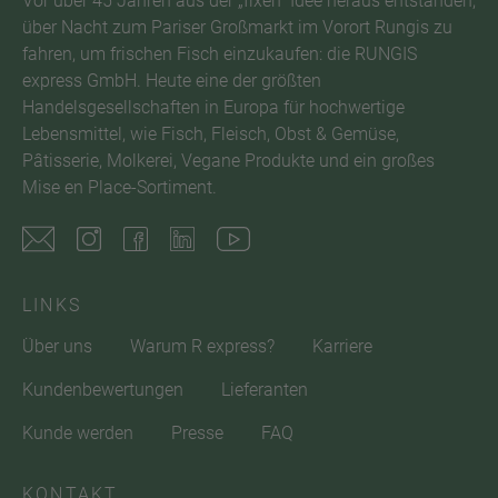
Vor über 45 Jahren aus der „fixen“ Idee heraus entstanden,
über Nacht zum Pariser Großmarkt im Vorort Rungis zu
fahren, um frischen Fisch einzukaufen: die RUNGIS
express GmbH. Heute eine der größten
Handelsgesellschaften in Europa für hochwertige
Lebensmittel, wie Fisch, Fleisch, Obst & Gemüse,
Pâtisserie, Molkerei, Vegane Produkte und ein großes
Mise en Place-Sortiment.
LINKS
Über uns
Warum R express?
Karriere
Kundenbewertungen
Lieferanten
Kunde werden
Presse
FAQ
KONTAKT