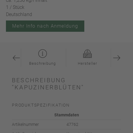
ca. 1,230 kg/l Inhalt
1 / Stück
Deutschland
Mehr Info nach Anmeldung
ation
Beschreibung
Hersteller
Inspi
BESCHREIBUNG
"KAPUZINERBLÜTEN"
PRODUKTSPEZIFIKATION
Stammdaten
Artikelnummer
47762